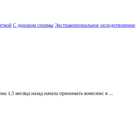
еткой
С донором спермы
Экстракорпоральное оплодотворение
 1,5 месяца назад начала принимать комплекс в ...