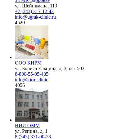
УГМК-Здоровье
ул. Шейнкмана, 113
+7 (343) 317-12-43
info@ugmk-clinic.ru
4520
ООО КИРМ
ул. Бориса Ельцина, д. 3, оф. 503
8-800-55-05-485
info@kirm.clinic
4056
НИИ ОММ
ул. Репина, д. 1
8 (343) 371-00-78