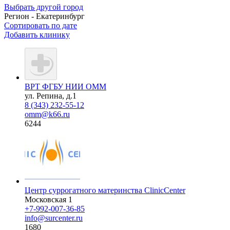
Выбрать другой город
Регион - Екатеринбург
Сортировать по дате
Добавить клинику
ВРТ ФГБУ НИИ ОММ
ул. Репина, д.1
8 (343) 232-55-12
omm@k66.ru
6244
Центр суррогатного материнства ClinicCenter
Московская 1
+7-992-007-36-85
info@surcenter.ru
1680