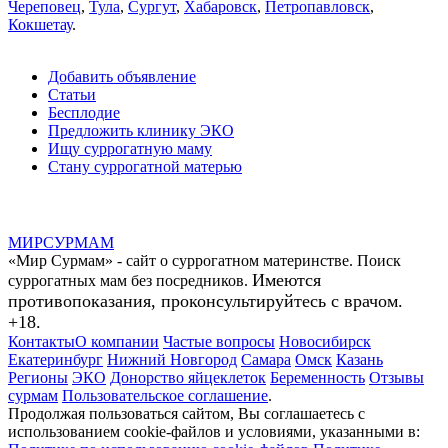
Череповец
,
Тула
,
Сургут
,
Хабаровск
,
Петропавловск
,
Кокшетау
.
Добавить объявление
Статьи
Бесплодие
Предложить клинику ЭКО
Ищу суррогатную маму
Стану суррогатной матерью
МИР
СУР
МАМ
«Мир Сурмам» - сайт о суррогатном материнстве. Поиск
Имеются
суррогатных мам без посредников.
противопоказания, проконсультируйтесь с врачом.
+18.
Контакты
О компании
Частые вопросы
Новосибирск
Екатеринбург
Нижний Новгород
Самара
Омск
Казань
Регионы
ЭКО
Донорство яйцеклеток
Беременность
Отзывы
сурмам
Пользовательское соглашение
.
Продолжая пользоваться сайтом, Вы соглашаетесь с
использованием cookie-файлов и условиями, указанными в: