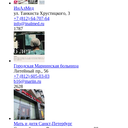
ИнАлМед
ул. Танкиста Хрустицкого, 3
+7 (812) 64-707-64
info@inalmed.ru
1787
Городская Мариинская больница
Литейный пр., 56
+7 (812) 605-03-03
b16@mariin.ru
2628
Мать и дитя Санкт-Петербург