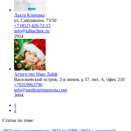
Лахта Клиника
ул. Савушкина, 73/50
+7 (812) 426-72-15
info@lahtaclinic.ru
2924
Агентство Нью Лайф
Васильевский остров, 2-я линия, д 37, лит. А, офис 210
+79319963796
info@medtourismrussia.com
3604
1
2
Статьи по теме:
ЭКО при эндометриозе
ЭКО по ОМС
ЭКО с донорской