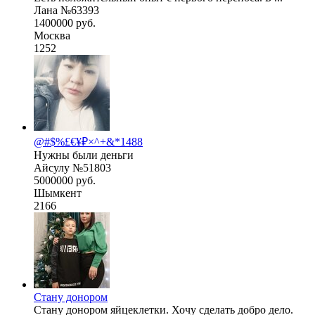
Лана №63393
1400000 руб.
Москва
1252
@#$%£€¥₽×^+&*1488
Нужны были деньги
Айсулу №51803
5000000 руб.
Шымкент
2166
Стану донором
Стану донором яйцеклетки. Хочу сделать добро дело.